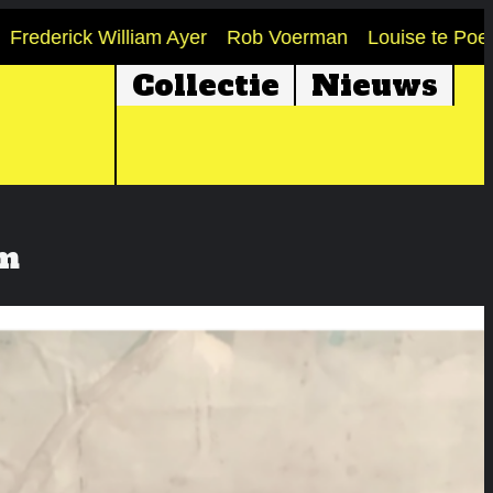
rick William Ayer
Rob Voerman
Louise te Poele
Jo
Collectie
Nieuws
em