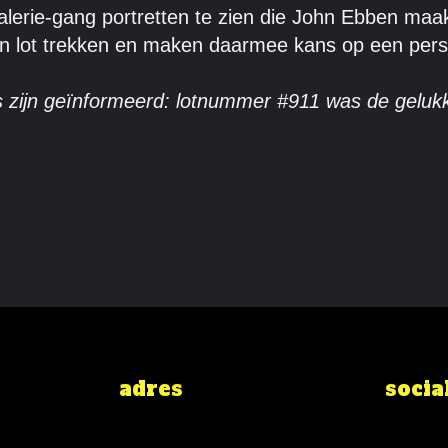
galerie-gang portretten te zien die John Ebben ma
lot trekken en maken daarmee kans op een persoonl
s zijn geïnformeerd: lotnummer #911 was de gelukki
adres
socia