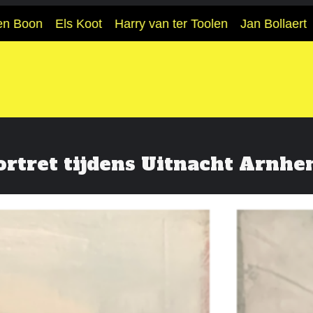
on
Els Koot
Harry van ter Toolen
Jan Bollaert
Frede
ortret tijdens Uitnacht Arnh