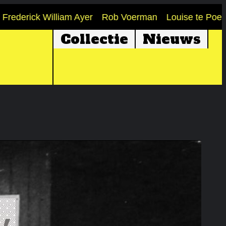
erick William Ayer
Rob Voerman
Louise te Poele
J
Collectie
Nieuws