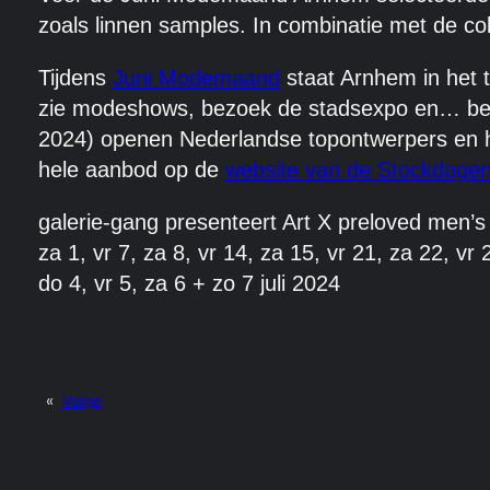
zoals linnen samples. In combinatie met de c
Tijdens
Juni Modemaand
staat Arnhem in het 
zie modeshows, bezoek de stadsexpo en… b
2024) openen Nederlandse topontwerpers en hi
hele aanbod op de
website van de Stockdage
galerie-gang presenteert Art X preloved men’s
za 1, vr 7, za 8, vr 14, za 15, vr 21, za 22, vr 
do 4, vr 5, za 6 + zo 7 juli 2024
«
Vorige