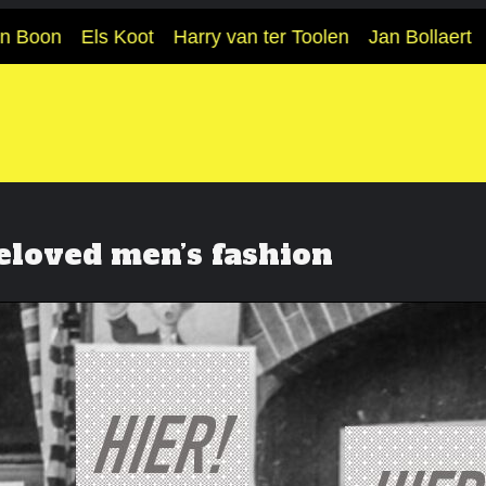
on
Els Koot
Harry van ter Toolen
Jan Bollaert
Fred
loved men’s fashion