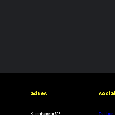
adres
socia
Klarendalseweg 526
Facebook