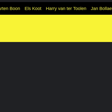
ten Boon
Els Koot
Harry van ter Toolen
Jan Bollaert