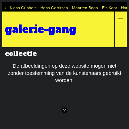
Ga
sen
Klaas Gubbels
Hans Gerritsen
Maarten Boon
Els Koot
Harry
naar
de
galerie-gang
inhoud
collectie
De afbeeldingen op deze website mogen niet
zonder toestemming van de kunstenaars gebruikt
worden.