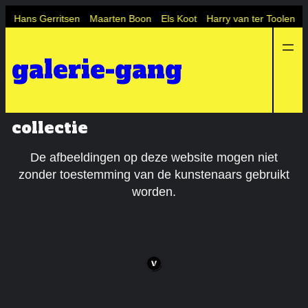
Ga
s
Hans Gerritsen
Maarten Boon
Els Koot
Harry van ter Toolen
J
naar
de
galerie-gang
inhoud
collectie
De afbeeldingen op deze website mogen niet
zonder toestemming van de kunstenaars gebruikt
worden.