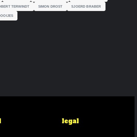
OBERT TERWINDT
SIMON DROST
SJOERD BRABER
DOOIJES
t.
sitie’
 Moon’
t.
t.
l
legal