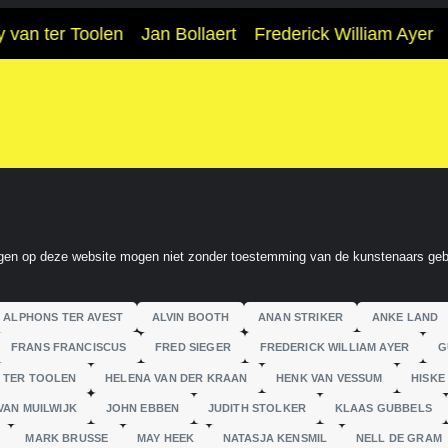
van ter Toolen
Jan Bollaert
Frederick William Ayer
gen op deze website mogen niet zonder toestemming van de kunstenaars geb
ALPHONS TER AVEST
ALVIN BOOTH
ANAN STRIKER
ANKE LAND
FRANS FRANCISCUS
FRED SIEGER
FREDERICK WILLIAM AYER
G
 TER TOOLEN
HELENA VAN DER KRAAN
HENK VAN VESSUM
HISKE
VAN MUILWIJK
JOHN EBBEN
JUDITH STOLKER
KLAAS GUBBELS
MARK BRUSSE
MAY HEEK
NATASJA KENSMIL
NELL DE GRAM