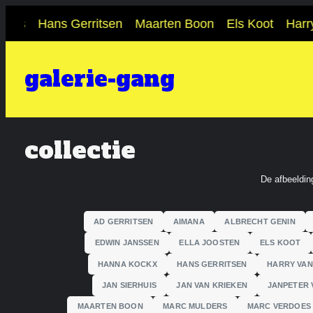
Ga
els
Hans Gerritsen
Maarten Boon
Els Koot
Harry 
naar
de
galerie-gang
inhoud
collectie
De afbeeldin
AD GERRITSEN
AIMANA
ALBRECHT GENIN
EDWIN JANSSEN
ELLA JOOSTEN
ELS KOOT
HANNA KOCKX
HANS GERRITSEN
HARRY VAN
JAN SIERHUIS
JAN VAN KRIEKEN
JANPETER 
MAARTEN BOON
MARC MULDERS
MARC VERDOES