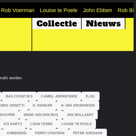
Rob Voerman
Louise te Poele
John Ebben
Rob Birz
Collectie
Nieuws
ruikt worden.
BAS ZOONTJES
CAMIEL ANDRIESSEN
E.J.B.
UIDO ORSETTI
H. RAMAER
H. VAN KRUININGEN
 DOOPER
IRENE VAN DEN BOS
JAN BOLLAERT
KO AARTS
LEON TEBBE
LOUISE TE POELE
ONBEKEND
PERRY GRAYSON
PETER JORDAAN